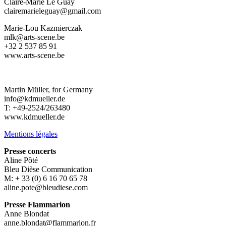
Claire-Marie Le Guay
clairemarieleguay@gmail.com
Marie-Lou Kazmierczak
mlk@arts-scene.be
+32 2 537 85 91
www.arts-scene.be
Martin Müller, for Germany
info@kdmueller.de
T: +49-2524/263480
www.kdmueller.de
Mentions légales
Presse concerts
Aline Pôté
Bleu Dièse Communication
M: + 33 (0) 6 16 70 65 78
aline.pote@bleudiese.com
Presse Flammarion
Anne Blondat
anne.blondat@flammarion.fr