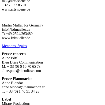
mlk@arts-scene.be
+32 2 537 85 91
www.arts-scene.be
Martin Müller, for Germany
info@kdmueller.de
T: +49-2524/263480
www.kdmueller.de
Mentions légales
Presse concerts
Aline Pôté
Bleu Dièse Communication
M: + 33 (0) 6 16 70 65 78
aline.pote@bleudiese.com
Presse Flammarion
Anne Blondat
anne.blondat@flammarion.fr
T: + 33 (0) 1 40 51 34 28
Label
Mirare Productions