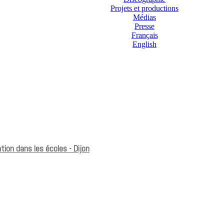
Projets et productions
Médias
Presse
Français
English
tion dans les écoles - Dijon