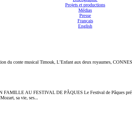
Projets et productions
Médias
Presse
Français
English
création du conte musical Timouk, L’Enfant aux deux royaumes, CONNE
LLE AU FESTIVAL DE PÂQUES Le Festival de Pâques présente un 
ozart, sa vie, ses...