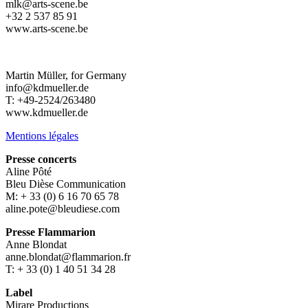
mlk@arts-scene.be
+32 2 537 85 91
www.arts-scene.be
Martin Müller, for Germany
info@kdmueller.de
T: +49-2524/263480
www.kdmueller.de
Mentions légales
Presse concerts
Aline Pôté
Bleu Dièse Communication
M: + 33 (0) 6 16 70 65 78
aline.pote@bleudiese.com
Presse Flammarion
Anne Blondat
anne.blondat@flammarion.fr
T: + 33 (0) 1 40 51 34 28
Label
Mirare Productions